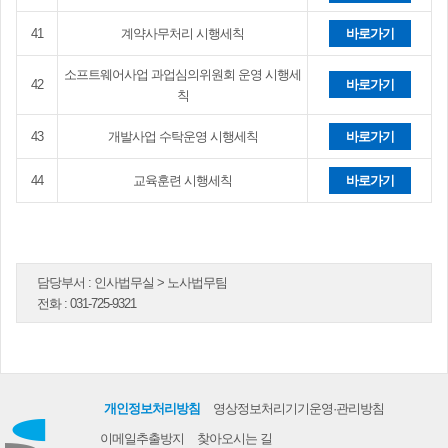
41
계약사무처리 시행세칙
바로가기
소프트웨어사업 과업심의위원회 운영 시행세
42
바로가기
칙
43
개발사업 수탁운영 시행세칙
바로가기
44
교육훈련 시행세칙
바로가기
담당부서 :
인사법무실 > 노사법무팀
전화 :
031-725-9321
개인정보처리방침
영상정보처리기기운영·관리방침
이메일추출방지
찾아오시는 길