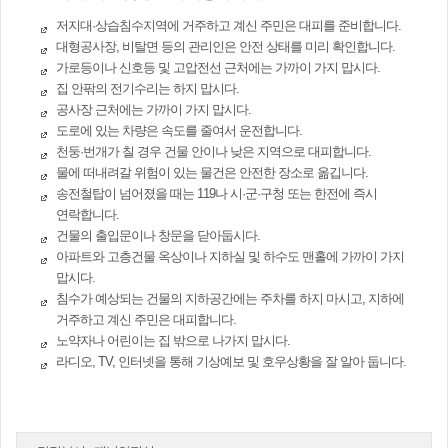
저지대·상습침수지역에 거주하고 계신 주민은 대피를 준비합니다.
대형공사장, 비탈면 등의 관리인은 안전 상태를 미리 확인합니다.
가로등이나 신호등 및 고압전선 근처에는 가까이 가지 맙시다.
집 안팎의 전기수리는 하지 맙시다.
공사장 근처에는 가까이 가지 맙시다.
도로에 있는 차량은 속도를 줄여서 운전합니다.
천둥·번개가 칠 경우 건물 안이나 낮은 지역으로 대피합니다.
물에 떠내려갈 위험이 있는 물건은 안전한 장소로 옮깁니다.
송전철탑이 넘어졌을 때는 119나 시·군·구청 또는 한전에 즉시
연락합니다.
건물의 출입문이나 창문을 닫아둡시다.
아파트와 고층건물 옥상이나 지하실 및 하수도 맨홀에 가까이 가지
맙시다.
침수가 예상되는 건물의 지하공간에는 주차를 하지 마시고, 지하에
거주하고 계신 주민은 대피합니다.
노약자나 어린이는 집 밖으로 나가지 맙시다.
라디오, TV, 인터넷을 통해 기상예보 및 호우상황을 잘 알아 둡니다.